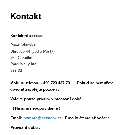
Kontakt
Kontaktní adresa:
Pavel Vladyka
Úhřetice 44 (vedle Pošty)
okr. Chrudim
Pardubický kraj
538 32
Mobilní telefon:
+420 723 487 791 Pokud se nemužete
dovolat zavolejte později .
Volejte pouze prosím v pracovní době !
! Na sms neodpovídáme !
Email
:
pvmoto@seznam.cz
! Emaily čteme až večer !
Provozní doba :