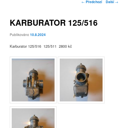
Navigace
←
Předchozí
Další
→
pro
příspěvky
KARBURATOR 125/516
Publikováno
10.8.2024
Karburator 125/516 125/511 2800 kč