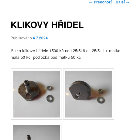
Navigace
←
Předchozí
Další
→
pro
příspěvky
KLIKOVY HŘIDEL
Publikováno
4.7.2024
Pulka klikove hřidele 1500 kč na 125/516 a 125/511 + matka
malá 50 kč podložka pod matku 50 kč